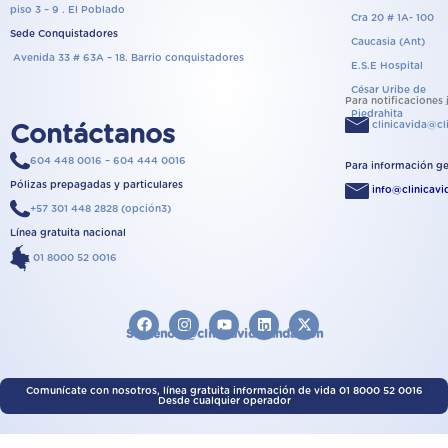
piso 3 – 9 . El Poblado
Cra 20 # 1A- 100
Sede Conquistadores
Caucasia (Ant)
Avenida 33 # 63A – 18. Barrio conquistadores
E.S.E Hospital
César Uribe de
Para notificaciones 
Piedrahita
clinicavida@cl
Contáctanos
604 448 0016 – 604 444 0016
Para información ge
Pólizas prepagadas y particulares
info@clinicav
+57 301 448 2828 (opción3)
Línea gratuita nacional
01 8000 52 0016
F
I
Y
L
X
a
n
o
i
-
Síguenos @clinicavidafundacion
c
s
u
n
t
e
t
t
k
w
b
a
u
e
i
o
g
b
d
t
Comunícate con nosotros, línea gratuita información de vida 01 8000 52 0016
Desde cualquier operador
o
r
e
i
t
k
a
n
e
m
r