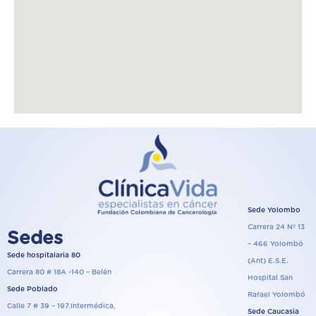
Sede Yolombo
Carrera 24 Nº 13
Sedes
– 466 Yolombó
Sede hospitalaria 80
(Ant) E.S.E.
Carrera 80 # 18A -140 – Belén
Hospital San
Sede Poblado
Rafael Yolombó
Calle 7 # 39 – 197.Intermédica,
Sede Caucasia