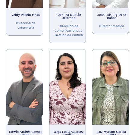
Yeidy Vallejo Mesa
Carolina Quitián
José Luis Figueroa
Restrepo
Baños
Dirección de
Dirección de
Director Médico
enfermería
Comunicaciones y
Gestión de Cultura
Edwin Andrés Gómez
Olga Lucia Vásquez
Luz Myriam García
Gallego
Mejía
Santa