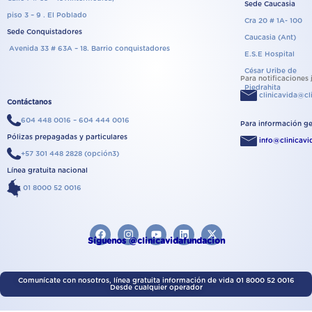
Sede Caucasia
piso 3 – 9 . El Poblado
Cra 20 # 1A- 100
Sede Conquistadores
Caucasia (Ant)
Avenida 33 # 63A – 18. Barrio conquistadores
E.S.E Hospital
César Uribe de
Para notificaciones 
Piedrahita
clinicavida@cl
Contáctanos
604 448 0016 – 604 444 0016
Para información ge
Pólizas prepagadas y particulares
info@clinicav
+57 301 448 2828 (opción3)
Línea gratuita nacional
01 8000 52 0016
F
I
Y
L
X
a
n
o
i
-
Síguenos @clinicavidafundacion
c
s
u
n
t
e
t
t
k
w
b
a
u
e
i
o
g
b
d
t
Comunícate con nosotros, línea gratuita información de vida 01 8000 52 0016
Desde cualquier operador
o
r
e
i
t
k
a
n
e