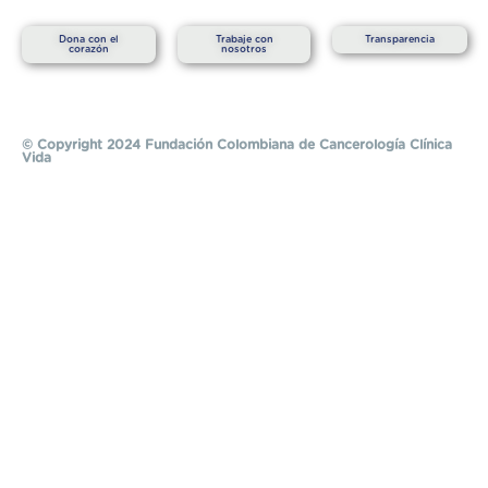
m
r
Dona con el
Trabaje con
Transparencia
corazón
nosotros
© Copyright 2024 Fundación Colombiana de Cancerología Clínica
Vida