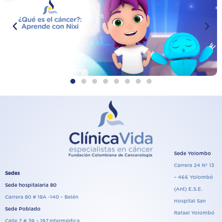
y
Sede Yolombo
Carrera 24 Nº 13
Sedes
– 466 Yolombó
Sede hospitalaria 80
(Ant) E.S.E.
Carrera 80 # 18A -140 – Belén
Hospital San
Sede Poblado
Rafael Yolombó
Calle 7 # 39 – 197.Intermédica,